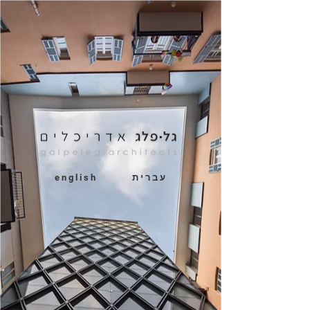
ע ב ר י ת
e n g l i s h